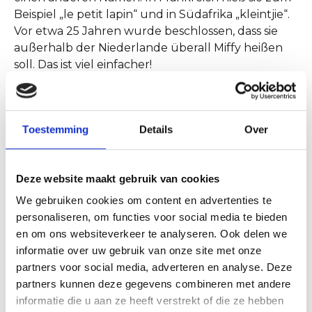
Beispiel „le petit lapin“ und in Südafrika „kleintjie“.
Vor etwa 25 Jahren wurde beschlossen, dass sie
außerhalb der Niederlande überall Miffy heißen
soll. Das ist viel einfacher!
Miffy am Meer
In Egmond aan Zee begegnet man
Miffy
an
Toestemming
Details
Over
verschiedenen Orten. Neben dem Strandzugang
De Werf befindet sich seit 2007 ein kleiner, nach
ihr
benannter Platz. Dort steht ein Spielboot mit
Deze website maakt gebruik van cookies
einer großen Miffy-Figur. Bänke umgeben den
We gebruiken cookies om content en advertenties te
Platz, sodass Eltern die Sonne genießen können,
personaliseren, om functies voor social media te bieden
während die Kinder in
Miffys
Boot spielen. Nach
en om ons websiteverkeer te analyseren. Ook delen we
dem Tod von Dick Bruna im Jahr 2017 wurden
informatie over uw gebruik van onze site met onze
Blumen am Boot niedergelegt. So ist der Platz
partners voor social media, adverteren en analyse. Deze
nicht nur ein fröhlicher Spielplatz, sondern auch
partners kunnen deze gegevens combineren met andere
eine Hommage an einen der größten Illustratoren
informatie die u aan ze heeft verstrekt of die ze hebben
der Niederlande.