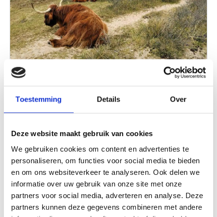
Natuur
Van direct aan de zee en midden in de
Toestemming
Details
Over
duinen tot aan weids landschap, polder en
bollenvelden. De natuur in en om de drie
Egmonden biedt een unieke variatie aan
Deze website maakt gebruik van cookies
Lees verder
natuur. Ontdek deze te voet, met de fiets of
We gebruiken cookies om content en advertenties te
vanaf het water.
personaliseren, om functies voor social media te bieden
en om ons websiteverkeer te analyseren. Ook delen we
informatie over uw gebruik van onze site met onze
partners voor social media, adverteren en analyse. Deze
partners kunnen deze gegevens combineren met andere