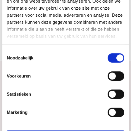
en om ons websiteverkeer te analyseren. Ook delen we
informatie over uw gebruik van onze site met onze
partners voor social media, adverteren en analyse. Deze
Website
partners kunnen deze gegevens combineren met andere
informatie die u aan ze heeft verstrekt of die ze hebben
Bezoek website
verzameld op basis van uw gebruik van hun services.
Toestemmingsselectie
Noodzakelijk
Voorkeuren
Bekijk ook eens
Statistieken
Ontdek de rest van de regio! Bekijk de andere
websites om te zien wat deze prachtige omgeving
nog meer te bieden heeft.
Marketing