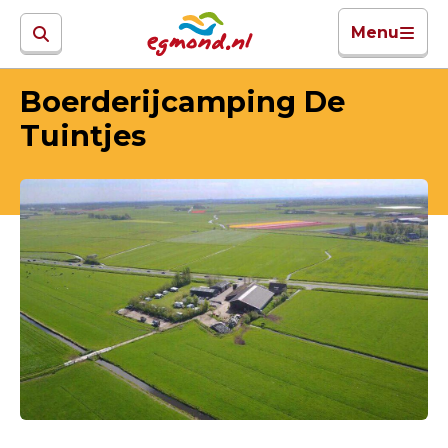
Menu
Boerderijcamping De
Tuintjes