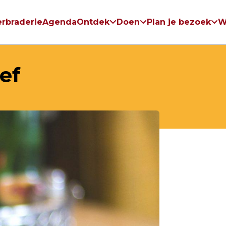
rbraderie
Agenda
Ontdek
Doen
Plan je bezoek
W
ef