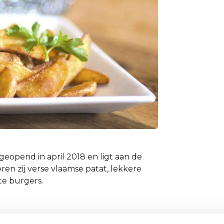
eopend in april 2018 en ligt aan de
ren zij verse vlaamse patat, lekkere
te burgers.
ies en gezonde salades. Zij zijn er om