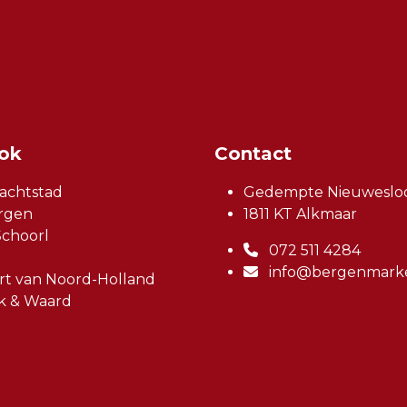
ook
Contact
achtstad
Gedempte Nieuwesloo
rgen
1811 KT Alkmaar
choorl
072 511 4284
info@bergenmarke
t van Noord-Holland
k & Waard