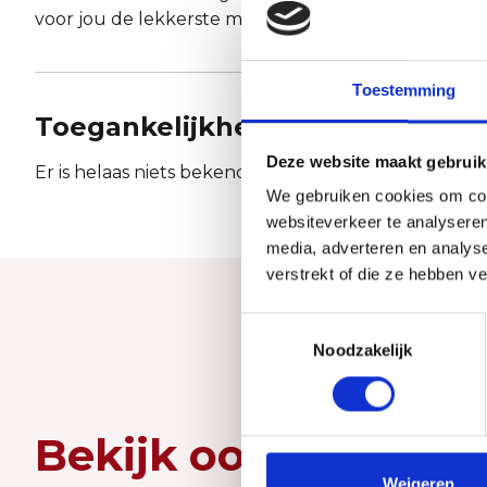
voor jou de lekkerste maaltijd te koken, met kwalitei
Toestemming
Toegankelijkheid
Deze website maakt gebruik
Er is helaas niets bekend over de toegankelijkheid.
We gebruiken cookies om cont
websiteverkeer te analyseren
media, adverteren en analys
verstrekt of die ze hebben v
Toestemmingsselectie
Noodzakelijk
Bekijk ook eens
Weigeren