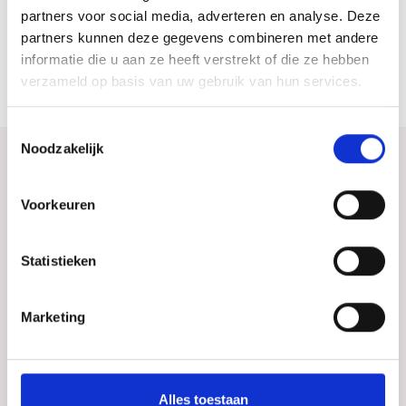
Wanneer
partners voor social media, adverteren en analyse. Deze
partners kunnen deze gegevens combineren met andere
20 nov. 2026
18:15 - 00:30
informatie die u aan ze heeft verstrekt of die ze hebben
verzameld op basis van uw gebruik van hun services.
Toestemmingsselectie
Noodzakelijk
Bekijk ook eens
Voorkeuren
Ontdek de rest van de regio! Bekijk de andere
Statistieken
websites om te zien wat deze prachtige omgeving
nog meer te bieden heeft.
Marketing
Alles toestaan