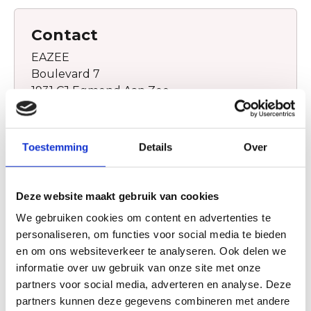
Contact
EAZEE
Boulevard 7
1931 CJ Egmond Aan Zee
info@eazee.nl
(+31) 72 7502015
Toestemming
Details
Over
Plan jouw route
Deze website maakt gebruik van cookies
We gebruiken cookies om content en advertenties te
Website
personaliseren, om functies voor social media te bieden
en om ons websiteverkeer te analyseren. Ook delen we
Bezoek website
informatie over uw gebruik van onze site met onze
partners voor social media, adverteren en analyse. Deze
partners kunnen deze gegevens combineren met andere