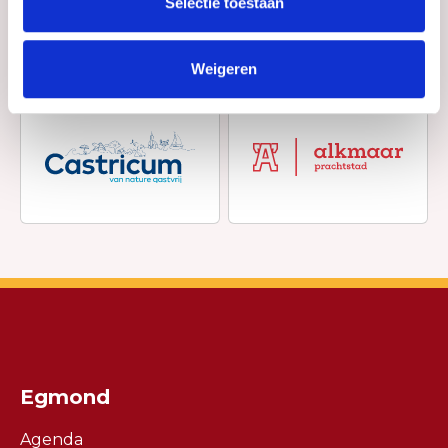
Selectie toestaan
Weigeren
Egmond
Agenda