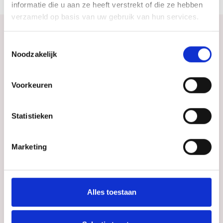
informatie die u aan ze heeft verstrekt of die ze hebben
verzameld op basis van uw gebruik van hun services.
Toestemmingsselectie
Bekijk ook eens
Noodzakelijk
Ontdek de rest van de regio! Bekijk de andere
Voorkeuren
websites om te zien wat deze prachtige omgeving
nog meer te bieden heeft.
Statistieken
Marketing
Alles toestaan