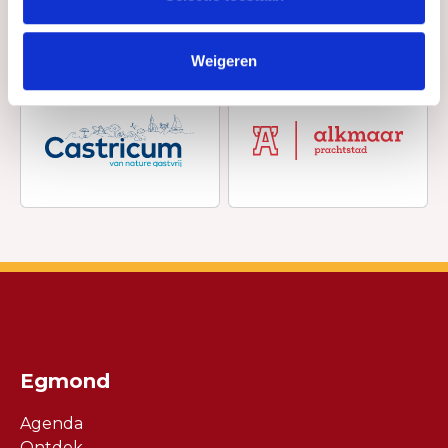
Weigeren
Egmond
Agenda
Ontdek