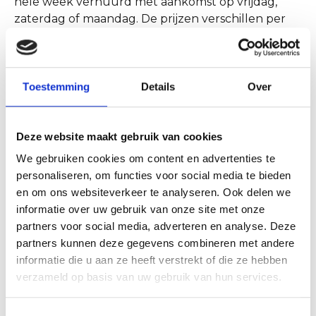
hele week verhuurd met aankomst op vrijdag,
zaterdag of maandag. De prijzen verschillen per
seizoen en huisdieren zijn niet toegestaan.
Bekijk alle details, prijzen en beschikbaarheid via
https://www.rentalsegmond.nl/logies-de-werf
Toestemming
Details
Over
Deze website maakt gebruik van cookies
Toegankelijkheid
We gebruiken cookies om content en advertenties te
personaliseren, om functies voor social media te bieden
Er is helaas niets bekend over de toegankelijkheid.
en om ons websiteverkeer te analyseren. Ook delen we
informatie over uw gebruik van onze site met onze
Contact
partners voor social media, adverteren en analyse. Deze
partners kunnen deze gegevens combineren met andere
Logies de Werf
informatie die u aan ze heeft verstrekt of die ze hebben
Zuiderstraat 41
verzameld op basis van uw gebruik van hun services.
1931 GD Egmond aan Zee
info@rentalsegmond.nl
Toestemmingsselectie