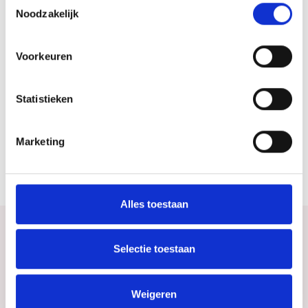
072 8888330
Noodzakelijk
Plan jouw route
Voorkeuren
Statistieken
Website
Bezoek website
Marketing
Alles toestaan
Selectie toestaan
Bekijk ook eens
Ontdek de rest van de regio! Bekijk de andere
Weigeren