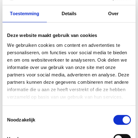
info@restaurantankeraanzee.nl
+31 72 506 2768
Toestemming
Details
Over
Plan jouw route
Deze website maakt gebruik van cookies
We gebruiken cookies om content en advertenties te
personaliseren, om functies voor social media te bieden
Openingstijden
en om ons websiteverkeer te analyseren. Ook delen we
informatie over uw gebruik van onze site met onze
Maandag
12:00 - 21:00
partners voor social media, adverteren en analyse. Deze
Dinsdag
12:00 - 21:00
partners kunnen deze gegevens combineren met andere
Woensdag
12:00 - 21:00
informatie die u aan ze heeft verstrekt of die ze hebben
Donderdag
12:00 - 21:00
verzameld op basis van uw gebruik van hun services.
Vrijdag
12:00 - 21:00
Zaterdag
12:00 - 21:00
Toestemmingsselectie
Zondag
12:00 - 21:00
Noodzakelijk
Website