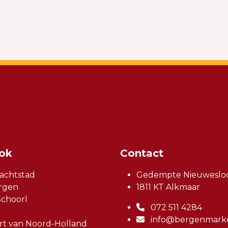
ook
Contact
achtstad
Gedempte Nieuwesloo
rgen
1811 KT Alkmaar
choorl
072 511 4284
info@bergenmarke
t van Noord-Holland