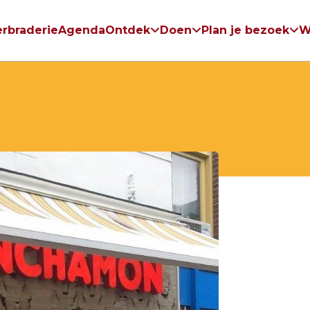
rbraderie
Agenda
Ontdek
Doen
Plan je bezoek
W