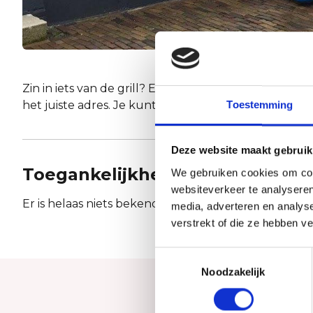
Zin in iets van de grill? Een lekkere pizza? Of een 
het juiste adres. Je kunt ook lekker bestellen.
Toestemming
Deze website maakt gebruik
Toegankelijkheid
We gebruiken cookies om cont
websiteverkeer te analyseren
Er is helaas niets bekend over de toegankelijkheid.
media, adverteren en analys
verstrekt of die ze hebben v
Toestemmingsselectie
Noodzakelijk