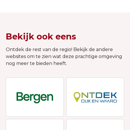
hebbedingen die ook nog
een hartstikke hip zijn,
duurzaamheid voor in en
om het huis, bijzondere
boeken, eco voor in de
Bekijk ook eens
tuin en nog veel meer!
Een uitje voor iedereen,
vol met inspiratie,
Ontdek de rest van de regio! Bekijk de andere
kinderactiviteiten &
websites om te zien wat deze prachtige omgeving
(h)eerlijke hapjes!
nog meer te bieden heeft.