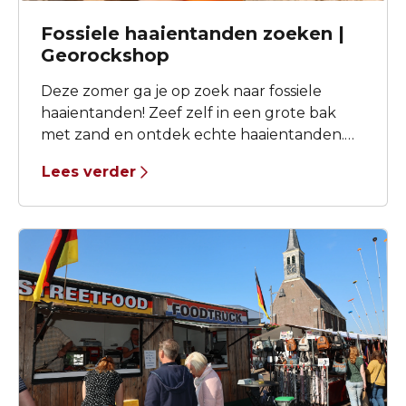
Fossiele haaientanden zoeken |
Georockshop
Deze zomer ga je op zoek naar fossiele
haaientanden! Zeef zelf in een grote bak
met zand en ontdek echte haaientanden.
Voor €4,- mag je 10 haaientanden zoeken én
Lees verder
mee naar huis nemen. Zeefjes en zakjes zijn
aanwezig, dus je kunt meteen aan de slag.