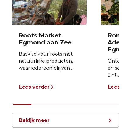
Roots Market
Rondlei
Egmond aan Zee
Adelber
Egmon
Back to your roots met
natuurlijke producten,
Ontdek de 
waar iedereen blij van
en serene
wordt!
Sint-Adelb
Verzorgingsproducten
Egmond t
Lees verder
Lees ver
zonder zooi,
rondleidin
(h)eerlijkheden voor in de
meeneme
keuken, kleurrijke
bijzonder
kleding mét goede
verborge
herkomst,
het eeu
Bekijk meer
handgemaakte
abdijterre