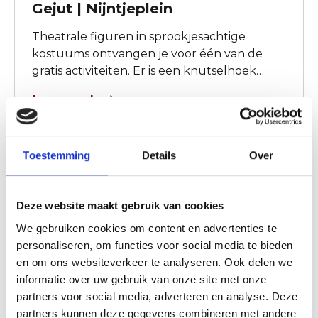
Gejut | Nijntjeplein
Theatrale figuren in sprookjesachtige
kostuums ontvangen je voor één van de
gratis activiteiten. Er is een knutselhoek
waar kinderen hun creativiteit kunnen
Lees verder
botvieren met zwerfafval. In de piratenboot
kun je een stoere ‘zee-tattoo’ laten zetten.
Toestemming
Details
Over
Deze website maakt gebruik van cookies
We gebruiken cookies om content en advertenties te
personaliseren, om functies voor social media te bieden
en om ons websiteverkeer te analyseren. Ook delen we
informatie over uw gebruik van onze site met onze
partners voor social media, adverteren en analyse. Deze
partners kunnen deze gegevens combineren met andere