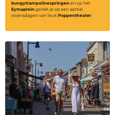
bungytrampolinespringen
en op het
Eymaplein
geniet je op een aantal
woensdagen van leuk
Poppentheater
.