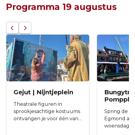
dorp en met
Programma 19 augustus
hoek. Met de
braderiesfee
dit dé plek v
plezier.
Gejut | Nijntjeplein
Bungytra
Pompple
Theatrale figuren in
sprookjesachtige kostuums
Spring de luc
ontvangen je voor één van
Egmond aan 
de gratis activiteiten. Er is
woensdag ti
een knutselhoek waar
Zomerbrade