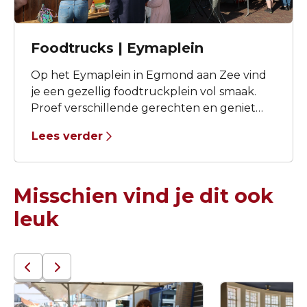
Foodtrucks | Eymaplein
Op het Eymaplein in Egmond aan Zee vind
je een gezellig foodtruckplein vol smaak.
Proef verschillende gerechten en geniet
van verfrissende drankjes, er is voor ieder
Lees verder
wat wils!
Misschien vind je dit ook
leuk